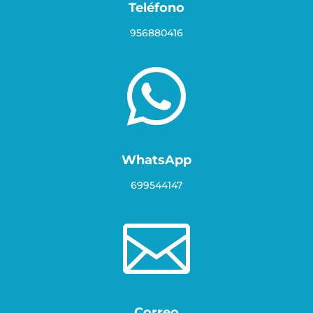
Teléfono
956880416

WhatsApp
699544147

Correo