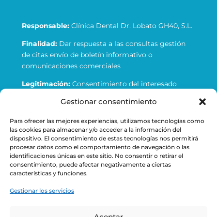
Responsable:
Clínica Dental Dr. Lobato GH40, S.L.
Finalidad:
Dar respuesta a las consultas gestión
de citas envío de boletín informativo o
comunicaciones comerciales
Legitimación:
Consentimiento del interesado
Gestionar consentimiento
Destinatarios:
no se cederán datos a terceros
salvo obligación legal
Para ofrecer las mejores experiencias, utilizamos tecnologías como
las cookies para almacenar y/o acceder a la información del
Derechos:
tiene derecho a acceder rectificar y
dispositivo. El consentimiento de estas tecnologías nos permitirá
suprimir los datos, así como otros derechos como
procesar datos como el comportamiento de navegación o las
se explica en la información adicional
identificaciones únicas en este sitio. No consentir o retirar el
consentimiento, puede afectar negativamente a ciertas
Información adicional:
Puede consultar la
características y funciones.
información adicional y detalles sobre la
Gestionar los servicios
Protección de Datos personales en el Aviso
Legal y Política de Privacidad
Aceptar